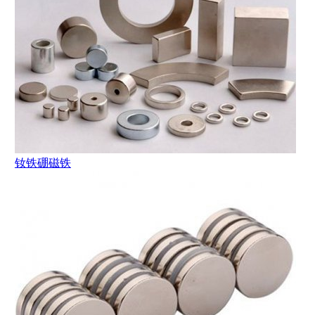
钕铁硼磁铁