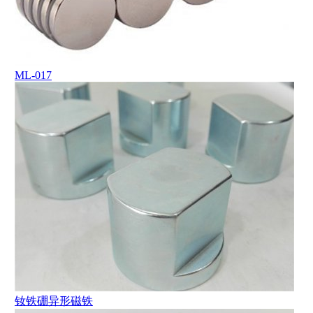
ML-017
钕铁硼异形磁铁