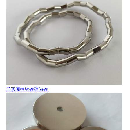
异形圆柱钕铁硼磁铁