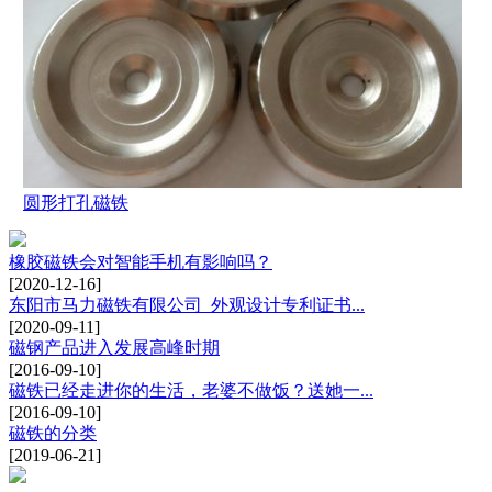
圆形打孔磁铁
橡胶磁铁会对智能手机有影响吗？
[2020-12-16]
东阳市马力磁铁有限公司_外观设计专利证书...
[2020-09-11]
磁钢产品进入发展高峰时期
[2016-09-10]
磁铁已经走进你的生活，老婆不做饭？送她一...
[2016-09-10]
磁铁的分类
[2019-06-21]