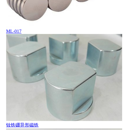
ML-017
钕铁硼异形磁铁