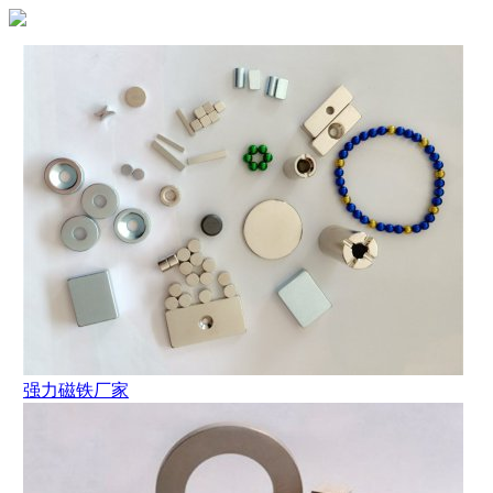
强力磁铁厂家