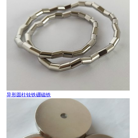
异形圆柱钕铁硼磁铁